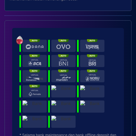
* Selama bank maintenance dan bank offline deposit dan