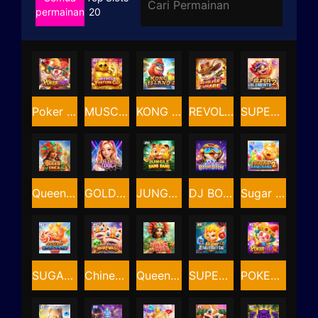
permainan
20
Poker Win
MUSCLE FORTUNE CAT
KONG ISLAND
REVOLVER HARE
SUPER ELEMENTS 2
Queen of Inca 2
GOLDEN IDOL
JUNGLE BANG BANG
DJ BOOM BOOM
Sugar Bang Bang 2
SUGAR BANG BANG PLUS
Chinese New Year Moreways
Queen of Inca
SUPER ELEMENTS
POKER WIN 2