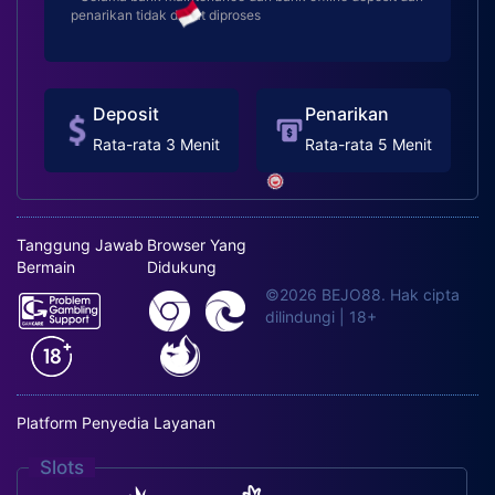
penarikan tidak dapat diproses
Deposit
Penarikan
Rata-rata 3 Menit
Rata-rata 5 Menit
Tanggung Jawab
Browser Yang
Bermain
Didukung
©2026 BEJO88. Hak cipta
dilindungi | 18+
Platform Penyedia Layanan
Slots