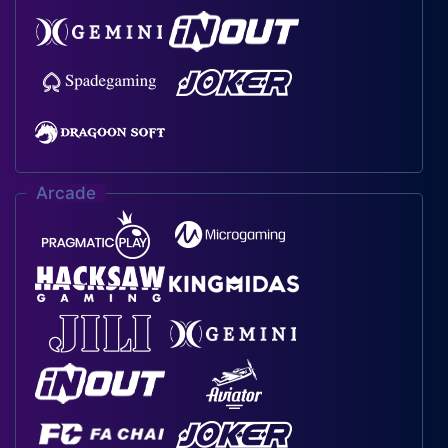
Arcade