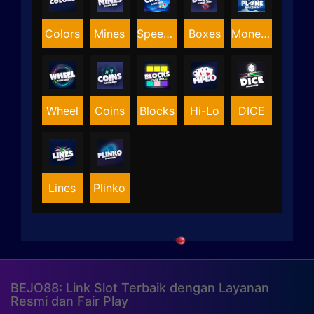
Colors
Mines
Speed Crash
Boxes
Moneyplane
Wheel
Coins
Blocks
Hi-Lo
DICE
Lines
Plinko
BEJO88: Link Slot Terbaik dengan Layanan
Resmi dan Fair Play