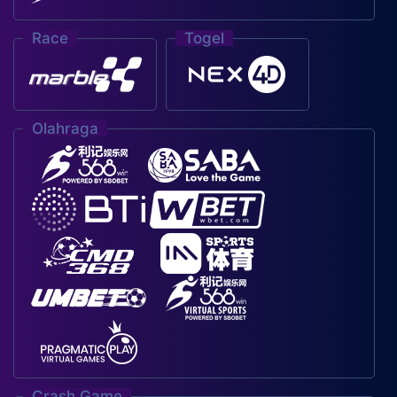
Race
Togel
Olahraga
Crash Game