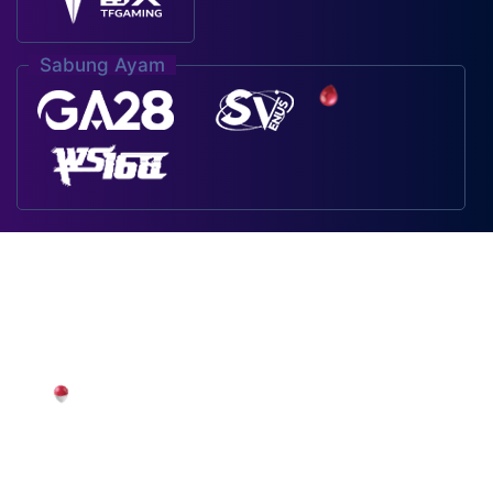
Sabung Ayam