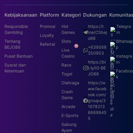
Kebijaksanaan
Platform
Kategori
Dukungan
Komunita
Responsible
Promosi
Hot
https://t.
Telegra
Gambling
Games
me/CSbej
m
Loyalty
o88
Tentang
Slots
Whatsa
Referral
BEJO88
+639568
p
Live
350953
Pusat Bantuan
Casino
Instagra
https://bi
m
Syarat dan
Race
t.ly/IG-BE
Ketentuan
Faceboo
Togel
JO88
k
Olahraga
https://w
ww.faceb
Crash
ook.com/
Game
groups/3
Arcade
1678213
8669845
E-Sports
5
Sabung
Ayam