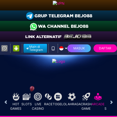
Main di
MASUK
DAFTAR
Telegram
HOT
SLOTS
LIVE
RACE
TOGEL
OLAHRAGA
CRASH
ARCADE
E-
GAMES
CASINO
GAME
SPORT