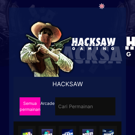
HACKSAW
Semua
Arcade
permainan